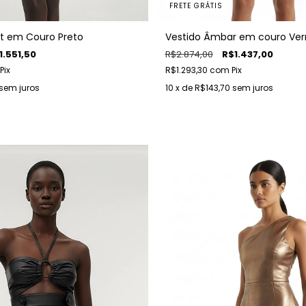
FRETE GRÁTIS
Vestido Âmbar em couro Ve
et em Couro Preto
R$2.874,00
R$1.437,00
1.551,50
R$1.293,30
com
Pix
Pix
10
x de
R$143,70
sem juros
sem juros