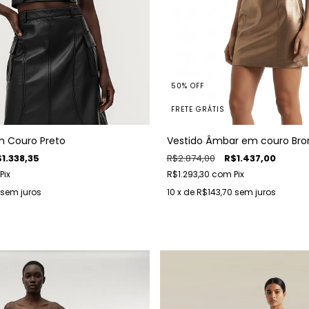
50
%
OFF
FRETE GRÁTIS
Vestido Âmbar em couro Bro
m Couro Preto
R$2.874,00
R$1.437,00
1.338,35
R$1.293,30
com
Pix
Pix
10
x de
R$143,70
sem juros
sem juros