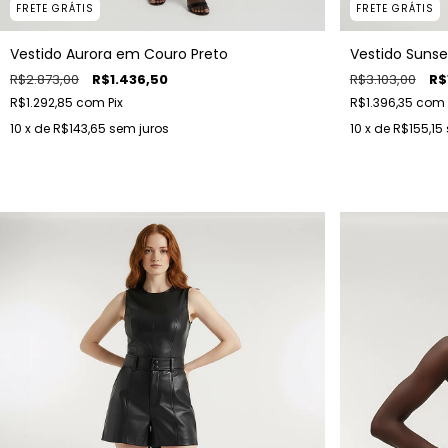
FRETE GRÁTIS
FRETE GRÁTIS
Vestido Aurora em Couro Preto
Vestido Suns
R$2.873,00
R$1.436,50
R$3.103,00
R$
R$1.292,85
com
Pix
R$1.396,35
com
10
x de
R$143,65
sem juros
10
x de
R$155,15