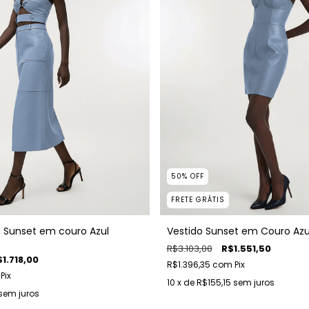
50
%
OFF
FRETE GRÁTIS
 Sunset em couro Azul
Vestido Sunset em Couro Azu
R$3.103,00
R$1.551,50
1.718,00
R$1.396,35
com
Pix
Pix
10
x de
R$155,15
sem juros
sem juros