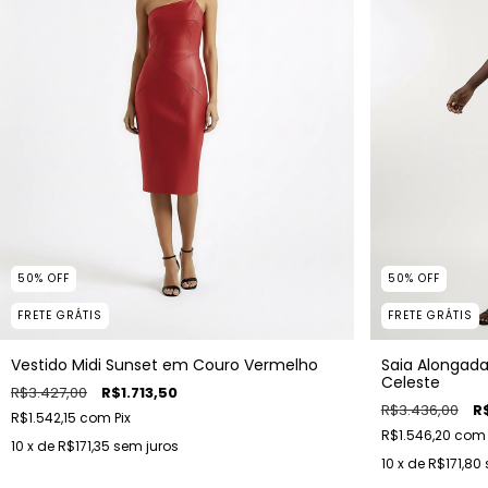
50
%
OFF
50
%
OFF
FRETE GRÁTIS
FRETE GRÁTIS
Vestido Midi Sunset em Couro Vermelho
Saia Alongada
Celeste
R$3.427,00
R$1.713,50
R$3.436,00
R$
R$1.542,15
com
Pix
R$1.546,20
com
10
x de
R$171,35
sem juros
10
x de
R$171,80