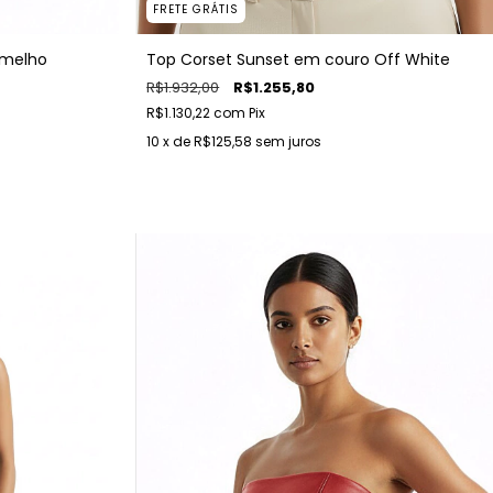
FRETE GRÁTIS
rmelho
Top Corset Sunset em couro Off White
R$1.932,00
R$1.255,80
R$1.130,22
com
Pix
10
x de
R$125,58
sem juros