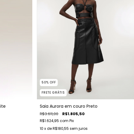
50
%
OFF
FRETE GRÁTIS
ite
Saia Aurora em couro Preto
R$3.611,00
R$1.805,50
R$1.624,95
com
Pix
10
x de
R$180,55
sem juros