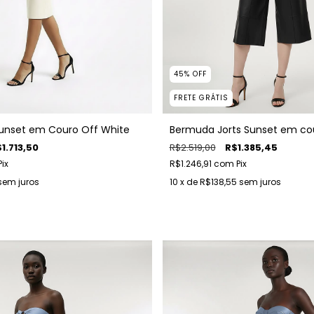
45
%
OFF
FRETE GRÁTIS
Sunset em Couro Off White
Bermuda Jorts Sunset em co
1.713,50
R$2.519,00
R$1.385,45
Pix
R$1.246,91
com
Pix
sem juros
10
x de
R$138,55
sem juros