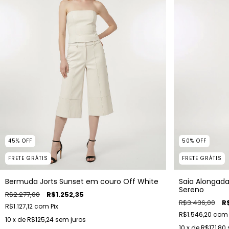
50
%
OFF
45
%
OFF
FRETE GRÁTIS
FRETE GRÁTIS
Saia Alongad
Bermuda Jorts Sunset em couro Off White
Sereno
R$2.277,00
R$1.252,35
R$3.436,00
R$
R$1.127,12
com
Pix
R$1.546,20
com
10
x de
R$125,24
sem juros
10
x de
R$171,80