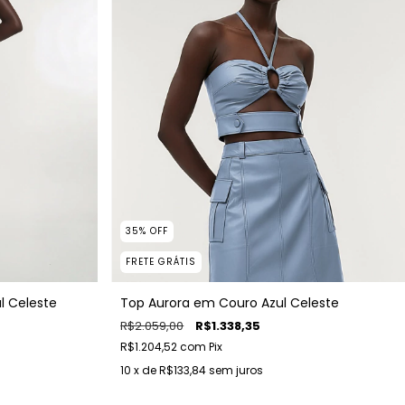
35
%
OFF
FRETE GRÁTIS
l Celeste
Top Aurora em Couro Azul Celeste
R$2.059,00
R$1.338,35
R$1.204,52
com
Pix
10
x de
R$133,84
sem juros