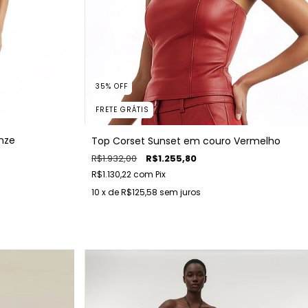
35
%
OFF
FRETE GRÁTIS
nze
Top Corset Sunset em couro Vermelho
R$1.932,00
R$1.255,80
R$1.130,22
com
Pix
10
x de
R$125,58
sem juros