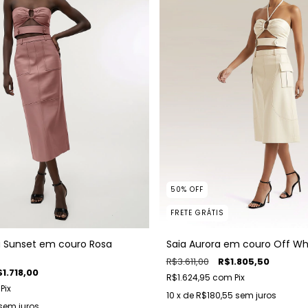
50
%
OFF
FRETE GRÁTIS
a Sunset em couro Rosa
Saia Aurora em couro Off Wh
R$3.611,00
R$1.805,50
1.718,00
R$1.624,95
com
Pix
Pix
10
x de
R$180,55
sem juros
sem juros