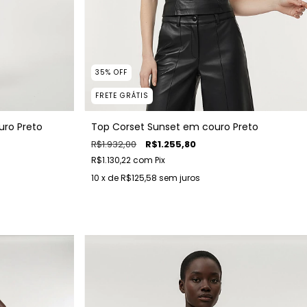
35
%
OFF
FRETE GRÁTIS
uro Preto
Top Corset Sunset em couro Preto
R$1.932,00
R$1.255,80
R$1.130,22
com
Pix
10
x de
R$125,58
sem juros