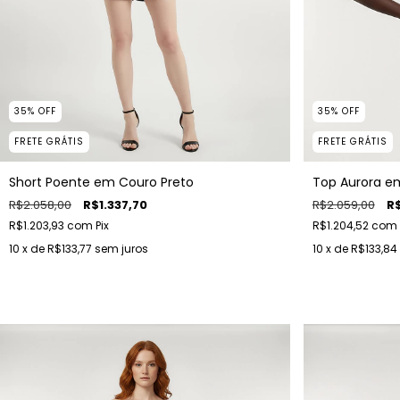
35
%
OFF
35
%
OFF
FRETE GRÁTIS
FRETE GRÁTIS
Short Poente em Couro Preto
Top Aurora e
R$2.058,00
R$1.337,70
R$2.059,00
R$
R$1.203,93
com
Pix
R$1.204,52
com
10
x de
R$133,77
sem juros
10
x de
R$133,84