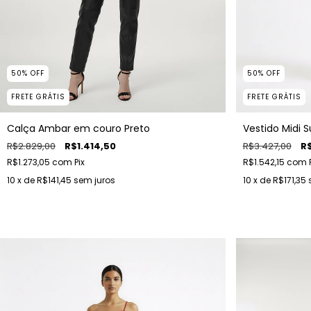
50
%
OFF
50
%
OFF
FRETE GRÁTIS
FRETE GRÁTIS
Vestido Midi 
Calça Ambar em couro Preto
R$3.427,00
R$
R$2.829,00
R$1.414,50
R$1.542,15
com
R$1.273,05
com
Pix
10
x de
R$171,35
10
x de
R$141,45
sem juros