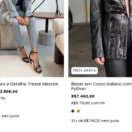
FRETE GRÁTIS
ro e Detalhe Tressè Mesclar
Blazer em Couro Italiano co
Python
2.808,40
R$7.462,00
Pix
R$6.715,80
com
Pix
4
sem juros
10
x de
R$746,20
sem juros