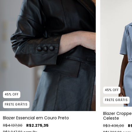
45
%
OFF
45
%
OFF
FRETE GRÁTIS
FRETE GRÁTIS
Blazer Croppe
Blazer Essencial em Couro Preto
Celeste
R$4.137,00
R$2.275,35
R$3.436,00
R