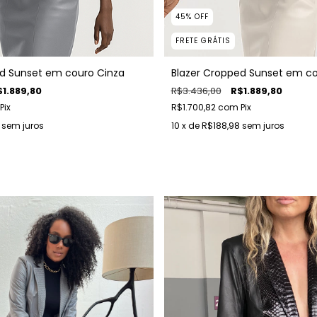
45
%
OFF
FRETE GRÁTIS
ed Sunset em couro Cinza
Blazer Cropped Sunset em co
$1.889,80
R$3.436,00
R$1.889,80
Pix
R$1.700,82
com
Pix
sem juros
10
x de
R$188,98
sem juros