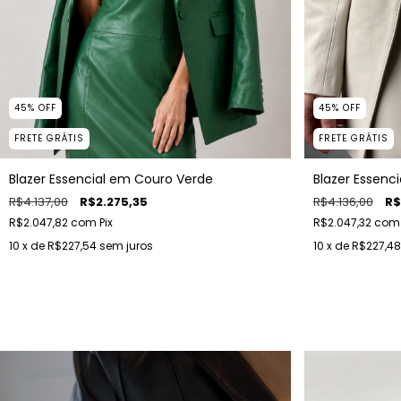
45
%
OFF
45
%
OFF
FRETE GRÁTIS
FRETE GRÁTIS
Blazer Essencial em Couro Verde
Blazer Essenc
R$4.137,00
R$2.275,35
R$4.136,00
R$
R$2.047,82
com
Pix
R$2.047,32
com
10
x de
R$227,54
sem juros
10
x de
R$227,48