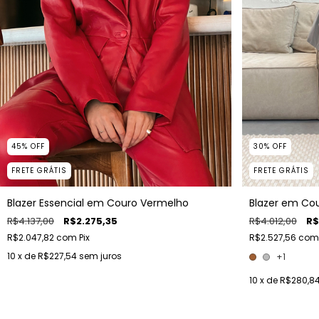
45
%
OFF
30
%
OFF
FRETE GRÁTIS
FRETE GRÁTIS
Blazer Essencial em Couro Vermelho
Blazer em Cou
R$4.137,00
R$2.275,35
R$4.012,00
R$
R$2.047,82
com
Pix
R$2.527,56
com
10
x de
R$227,54
sem juros
+1
10
x de
R$280,8