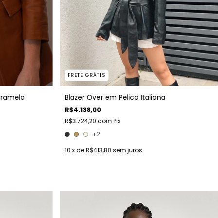
FRETE GRÁTIS
Blazer Over em Pelica Italiana
aramelo
R$4.138,00
R$3.724,20
com
Pix
+2
10
x de
R$413,80
sem juros