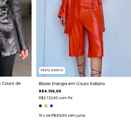
FRETE GRÁTIS
m Couro de
Blazer Energia em Couro Italiano
R$4.136,00
R$3.722,40
com
Pix
10
x de
R$413,60
sem juros