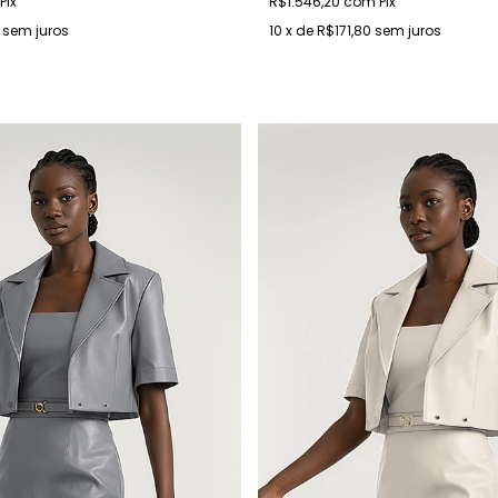
Pix
R$1.546,20
com
Pix
sem juros
10
x de
R$171,80
sem juros