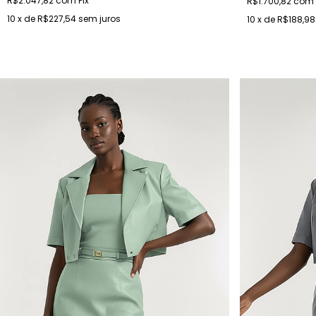
R$2.047,82
com
Pix
R$1.700,82
com
10
x de
R$227,54
sem juros
10
x de
R$188,98