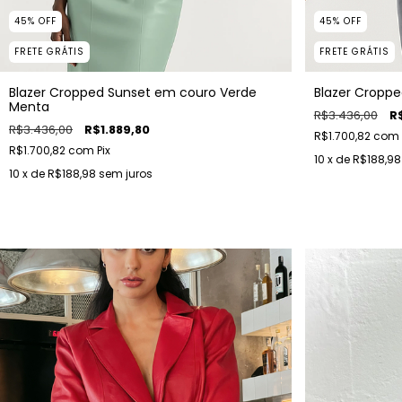
45
%
OFF
45
%
OFF
FRETE GRÁTIS
FRETE GRÁTIS
Blazer Cropped Sunset em couro Verde
Blazer Cropp
Menta
R$3.436,00
R
R$3.436,00
R$1.889,80
R$1.700,82
com
R$1.700,82
com
Pix
10
x de
R$188,98
10
x de
R$188,98
sem juros