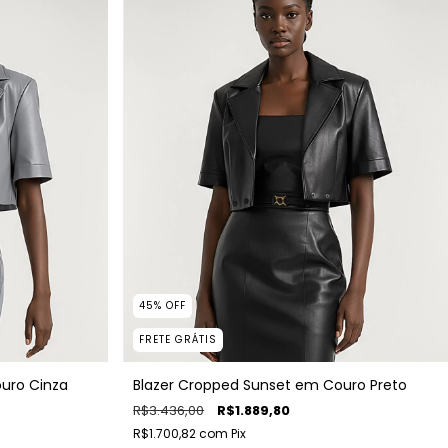
45
%
OFF
FRETE GRÁTIS
uro Cinza
Blazer Cropped Sunset em Couro Preto
R$3.436,00
R$1.889,80
R$1.700,82
com
Pix