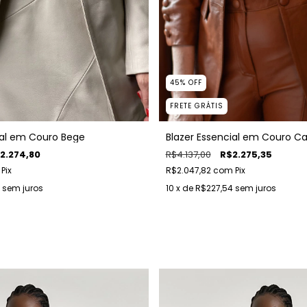
45
%
OFF
FRETE GRÁTIS
ial em Couro Bege
Blazer Essencial em Couro C
2.274,80
R$4.137,00
R$2.275,35
Pix
R$2.047,82
com
Pix
sem juros
10
x de
R$227,54
sem juros