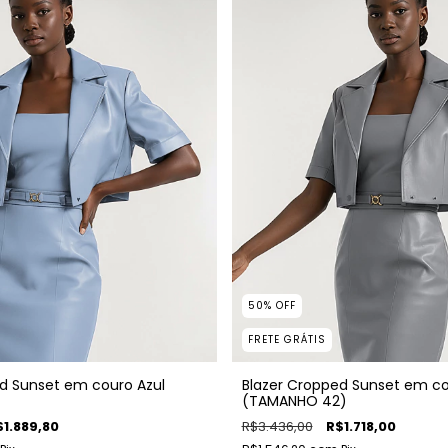
50
%
OFF
FRETE GRÁTIS
d Sunset em couro Azul
Blazer Cropped Sunset em co
(TAMANHO 42)
$1.889,80
R$3.436,00
R$1.718,00