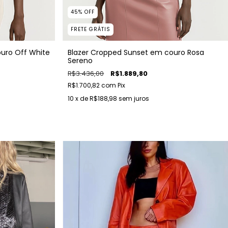
45
%
OFF
FRETE GRÁTIS
uro Off White
Blazer Cropped Sunset em couro Rosa
Sereno
R$3.436,00
R$1.889,80
R$1.700,82
com
Pix
10
x de
R$188,98
sem juros