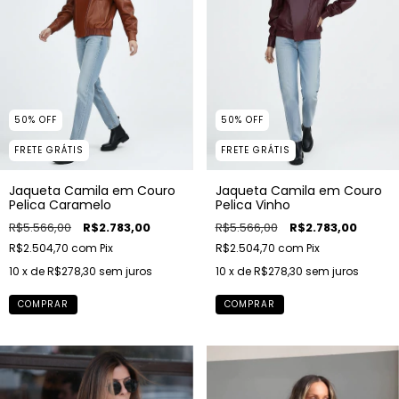
50
%
OFF
50
%
OFF
FRETE GRÁTIS
FRETE GRÁTIS
Jaqueta Camila em Couro
Jaqueta Camila em Couro
Pelica Caramelo
Pelica Vinho
R$5.566,00
R$2.783,00
R$5.566,00
R$2.783,00
R$2.504,70
com
Pix
R$2.504,70
com
Pix
10
x de
R$278,30
sem juros
10
x de
R$278,30
sem juros
COMPRAR
COMPRAR