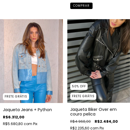
COMPRAR
50
%
OFF
FRETE GRÁTIS
FRETE GRÁTIS
Jaqueta Biker Over em
Jaqueta Jeans + Python
couro pelica
R$6.312,00
R$4.968,00
R$2.484,00
R$5.680,80
com
Pix
R$2.235,60
com
Pix