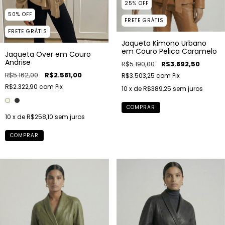
25
%
OFF
50
%
OFF
FRETE GRÁTIS
FRETE GRÁTIS
Jaqueta Kimono Urbano
em Couro Pelica Caramelo
Jaqueta Over em Couro
Andrise
R$5.190,00
R$3.892,50
R$5.162,00
R$2.581,00
R$3.503,25
com
Pix
R$2.322,90
com
Pix
10
x de
R$389,25
sem juros
COMPRAR
10
x de
R$258,10
sem juros
COMPRAR