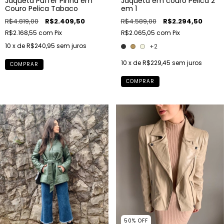
Jaqueta Puffer Pinha em
Jaqueta em couro Pelica 2
Couro Pelica Tabaco
em 1
R$4.819,00
R$2.409,50
R$4.589,00
R$2.294,50
R$2.168,55
com
Pix
R$2.065,05
com
Pix
10
x de
R$240,95
sem juros
+2
10
x de
R$229,45
sem juros
COMPRAR
COMPRAR
50
%
OFF