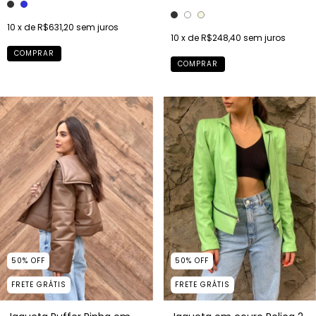
10
x de
R$631,20
sem juros
10
x de
R$248,40
sem juros
COMPRAR
COMPRAR
50
%
OFF
50
%
OFF
FRETE GRÁTIS
FRETE GRÁTIS