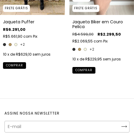
FRETE GRÁTIS
FRETE GRÁTIS
Jaqueta Puffer
Jaqueta Biker em Couro
Pelica
R$6.291,00
R$4.599,00
R$2.299,50
R$5.661,90
com
Pix
R$2.069,55
com
Pix
+2
+2
10
x de
R$629,10
sem juros
10
x de
R$229,95
sem juros
COMPRAR
COMPRAR
ASSINE NOSSA NEWSLETTER