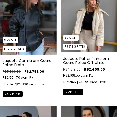
50
%
OFF
50
%
OFF
FRETE GRÁTIS
FRETE GRÁTIS
Jaqueta Puffer Pinha em
Jaqueta Camila em Couro
Couro Pelica Off white
Pelica Preta
R$4.819,00
R$2.409,50
R$5.566,00
R$2.783,00
R$2.168,55
com
Pix
R$2.504,70
com
Pix
10
x de
R$240,95
sem juros
10
x de
R$278,30
sem juros
COMPRAR
COMPRAR