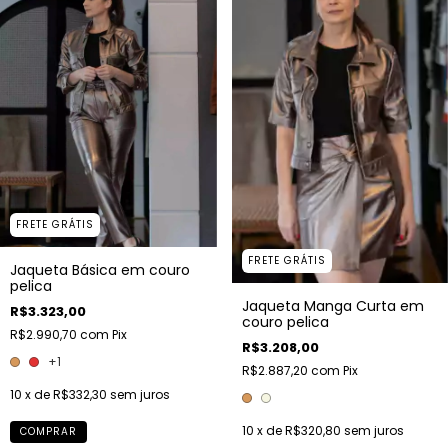
FRETE GRÁTIS
FRETE GRÁTIS
Jaqueta Básica em couro
pelica
Jaqueta Manga Curta em
R$3.323,00
couro pelica
R$2.990,70
com
Pix
R$3.208,00
+1
R$2.887,20
com
Pix
10
x de
R$332,30
sem juros
10
x de
R$320,80
sem juros
COMPRAR