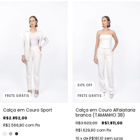
50
%
OFF
FRETE GRÁTIS
FRETE GRÁTIS
Calça em Couro Sport
Calça em Couro Alfaiataria
branca (TAMANHO 38)
R$2.852,00
R$3.622,00
R$1.811,00
R$2.566,80
com
Pix
R$1.629,90
com
Pix
10
x de
R$181,10
sem juros