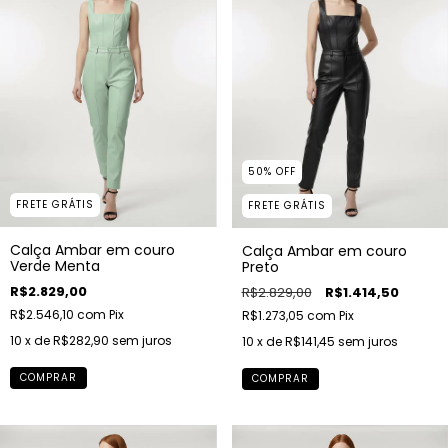
50
%
OFF
FRETE GRÁTIS
FRETE GRÁTIS
Calça Ambar em couro
Calça Ambar em couro
Verde Menta
Preto
R$2.829,00
R$2.829,00
R$1.414,50
R$2.546,10
com
Pix
R$1.273,05
com
Pix
10
x de
R$282,90
sem juros
10
x de
R$141,45
sem juros
COMPRAR
COMPRAR