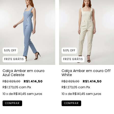
50
%
OFF
50
%
OFF
FRETE GRÁTIS
FRETE GRÁTIS
Calça Ambar em couro
Calça Ambar em couro Off
Azul Celeste
White
R$2.829,00
R$1.414,50
R$2.829,00
R$1.414,50
R$1.273,05
com
Pix
R$1.273,05
com
Pix
10
x de
R$141,45
sem juros
10
x de
R$141,45
sem juros
COMPRAR
COMPRAR