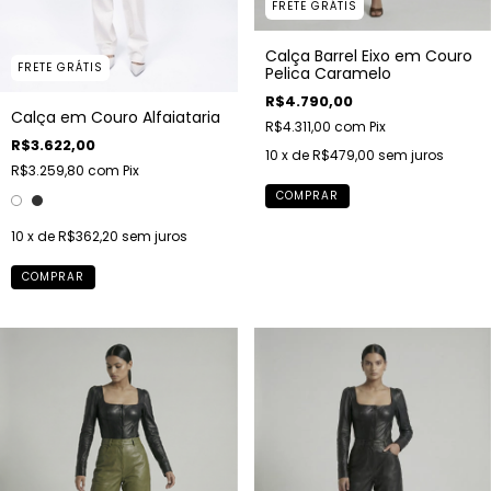
FRETE GRÁTIS
Calça Barrel Eixo em Couro
FRETE GRÁTIS
Pelica Caramelo
R$4.790,00
Calça em Couro Alfaiataria
R$4.311,00
com
Pix
R$3.622,00
10
x de
R$479,00
sem juros
R$3.259,80
com
Pix
COMPRAR
10
x de
R$362,20
sem juros
COMPRAR