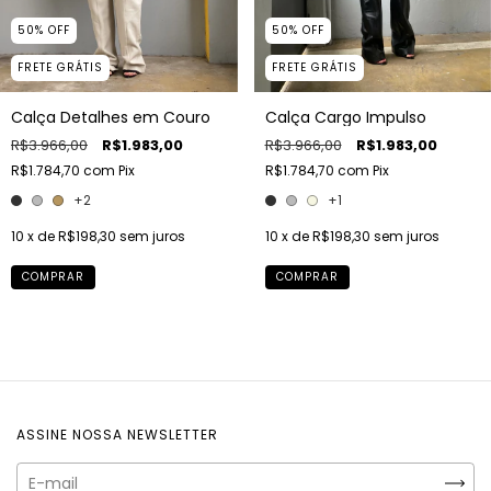
50
%
OFF
50
%
OFF
FRETE GRÁTIS
FRETE GRÁTIS
Calça Detalhes em Couro
Calça Cargo Impulso
R$3.966,00
R$1.983,00
R$3.966,00
R$1.983,00
R$1.784,70
com
Pix
R$1.784,70
com
Pix
+2
+1
10
x de
R$198,30
sem juros
10
x de
R$198,30
sem juros
COMPRAR
COMPRAR
ASSINE NOSSA NEWSLETTER