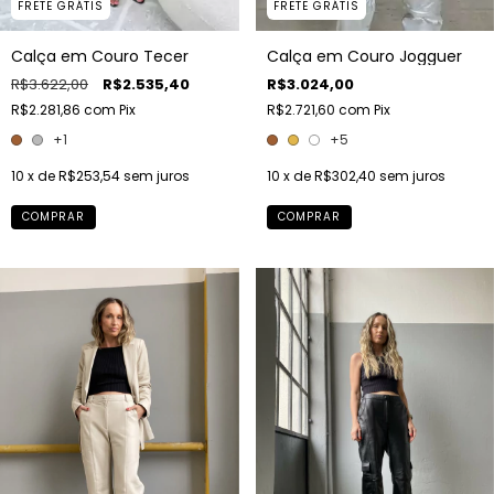
FRETE GRÁTIS
FRETE GRÁTIS
Calça em Couro Tecer
Calça em Couro Jogguer
R$3.622,00
R$2.535,40
R$3.024,00
R$2.281,86
com
Pix
R$2.721,60
com
Pix
+1
+5
10
x de
R$253,54
sem juros
10
x de
R$302,40
sem juros
COMPRAR
COMPRAR