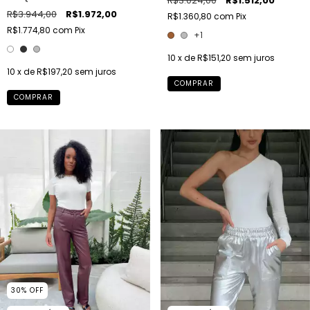
R$3.024,00
R$1.512,00
R$3.944,00
R$1.972,00
R$1.360,80
com
Pix
R$1.774,80
com
Pix
+1
10
x de
R$151,20
sem juros
10
x de
R$197,20
sem juros
COMPRAR
COMPRAR
30
%
OFF