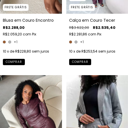
FRETE GRÁTIS
FRETE GRÁTIS
Blusa em Couro Encontro
Calça em Couro Tecer
R$2.288,00
R$3.622,00
R$2.535,40
R$2.059,20
com
Pix
R$2.281,86
com
Pix
+1
+1
10
x de
R$228,80
sem juros
10
x de
R$253,54
sem juros
COMPRAR
COMPRAR