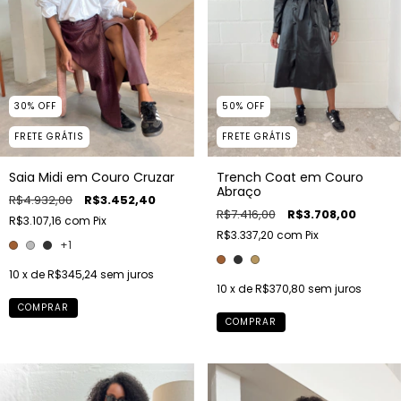
30
%
OFF
50
%
OFF
FRETE GRÁTIS
FRETE GRÁTIS
Saia Midi em Couro Cruzar
Trench Coat em Couro
Abraço
R$4.932,00
R$3.452,40
R$7.416,00
R$3.708,00
R$3.107,16
com
Pix
R$3.337,20
com
Pix
+1
10
x de
R$345,24
sem juros
10
x de
R$370,80
sem juros
COMPRAR
COMPRAR