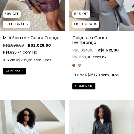
30
%
OFF
50
%
OFF
FRETE GRÁTIS
FRETE GRÁTIS
Mini Saia em Couro Trançar
Calça em Couro
Lembrança
R$2.898,00
R$2.028,60
R$3.024,00
R$1.512,00
R$1.825,74
com
Pix
R$1.360,80
com
Pix
10
x de
R$202,86
sem juros
+1
COMPRAR
10
x de
R$151,20
sem juros
COMPRAR