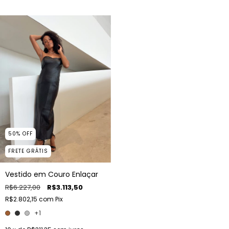
50
%
OFF
FRETE GRÁTIS
Vestido em Couro Enlaçar
R$6.227,00
R$3.113,50
R$2.802,15
com
Pix
+1