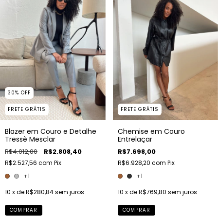
30
%
OFF
FRETE GRÁTIS
FRETE GRÁTIS
Blazer em Couro e Detalhe
Chemise em Couro
Tressè Mesclar
Entrelaçar
R$4.012,00
R$2.808,40
R$7.698,00
R$2.527,56
com
Pix
R$6.928,20
com
Pix
+1
+1
10
x de
R$280,84
sem juros
10
x de
R$769,80
sem juros
COMPRAR
COMPRAR