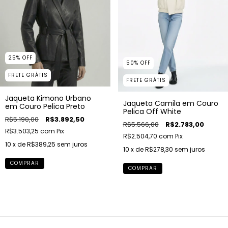
25
%
OFF
50
%
OFF
FRETE GRÁTIS
FRETE GRÁTIS
Jaqueta Kimono Urbano
Jaqueta Camila em Couro
em Couro Pelica Preto
Pelica Off White
R$5.190,00
R$3.892,50
R$5.566,00
R$2.783,00
R$3.503,25
com
Pix
R$2.504,70
com
Pix
10
x de
R$389,25
sem juros
10
x de
R$278,30
sem juros
COMPRAR
COMPRAR