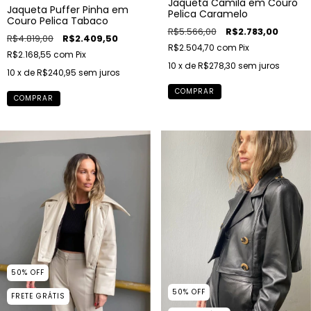
Jaqueta Camila em Couro
Jaqueta Puffer Pinha em
Pelica Caramelo
Couro Pelica Tabaco
R$5.566,00
R$2.783,00
R$4.819,00
R$2.409,50
R$2.504,70
com
Pix
R$2.168,55
com
Pix
10
x de
R$278,30
sem juros
10
x de
R$240,95
sem juros
COMPRAR
COMPRAR
50
%
OFF
50
%
OFF
FRETE GRÁTIS