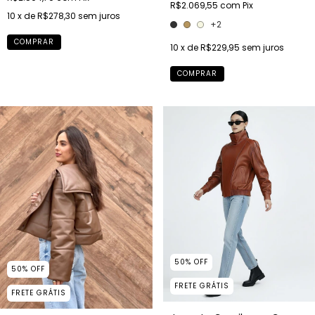
R$2.069,55
com
Pix
10
x de
R$278,30
sem juros
+2
COMPRAR
10
x de
R$229,95
sem juros
COMPRAR
50
%
OFF
50
%
OFF
FRETE GRÁTIS
FRETE GRÁTIS