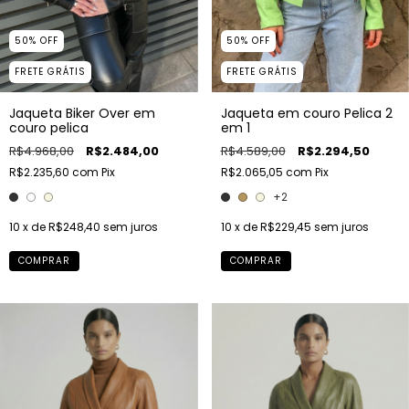
50
%
OFF
50
%
OFF
FRETE GRÁTIS
FRETE GRÁTIS
Jaqueta Biker Over em
Jaqueta em couro Pelica 2
couro pelica
em 1
R$4.968,00
R$2.484,00
R$4.589,00
R$2.294,50
R$2.235,60
com
Pix
R$2.065,05
com
Pix
+2
10
x de
R$248,40
sem juros
10
x de
R$229,45
sem juros
COMPRAR
COMPRAR