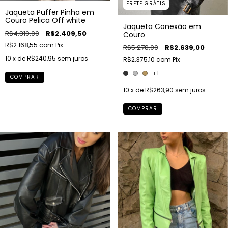
FRETE GRÁTIS
Jaqueta Puffer Pinha em
Couro Pelica Off white
Jaqueta Conexão em
R$4.819,00
R$2.409,50
Couro
R$2.168,55
com
Pix
R$5.278,00
R$2.639,00
10
x de
R$240,95
sem juros
R$2.375,10
com
Pix
+1
COMPRAR
10
x de
R$263,90
sem juros
COMPRAR