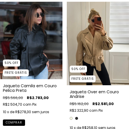
50
%
OFF
50
%
OFF
FRETE GRÁTIS
FRETE GRÁTIS
Jaqueta Camila em Couro
Pelica Preta
Jaqueta Over em Couro
Andrise
R$5.566,00
R$2.783,00
R$5.162,00
R$2.581,00
R$2.504,70
com
Pix
R$2.322,90
com
Pix
10
x de
R$278,30
sem juros
COMPRAR
10
x de
R$258,10
sem juros