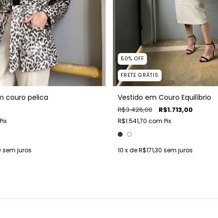
50
%
OFF
FRETE GRÁTIS
m couro pelica
Vestido em Couro Equilíbrio
R$3.426,00
R$1.713,00
Pix
R$1.541,70
com
Pix
0
sem juros
10
x de
R$171,30
sem juros