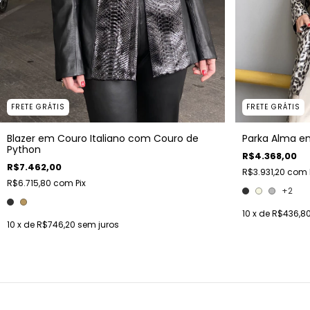
FRETE GRÁTIS
FRETE GRÁTIS
Blazer em Couro Italiano com Couro de
Parka Alma e
Python
R$4.368,00
R$7.462,00
R$3.931,20
com
R$6.715,80
com
Pix
+2
10
x de
R$436,8
10
x de
R$746,20
sem juros