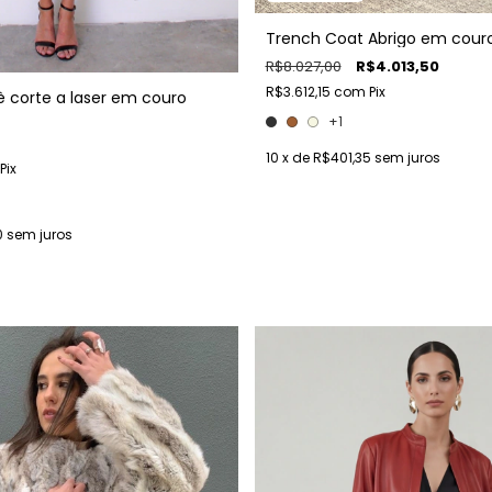
Trench Coat Abrigo em cour
R$8.027,00
R$4.013,50
R$3.612,15
com
Pix
 corte a laser em couro
+1
10
x de
R$401,35
sem juros
Pix
0
sem juros