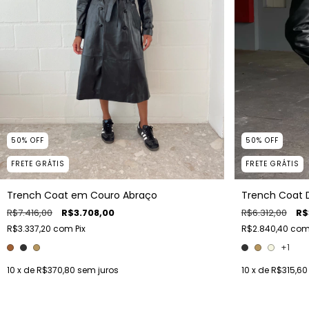
50
%
OFF
50
%
OFF
FRETE GRÁTIS
FRETE GRÁTIS
Trench Coat em Couro Abraço
Trench Coat 
R$7.416,00
R$3.708,00
R$6.312,00
R$
R$3.337,20
com
Pix
R$2.840,40
co
+1
10
x de
R$370,80
sem juros
10
x de
R$315,60