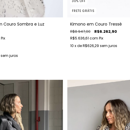
30
%
OFF
FRETE GRÁTIS
 Couro Sombra e Luz
Kimono em Couro Tressè
R$8.947,00
R$6.262,90
Pix
R$5.636,61
com
Pix
10
x de
R$626,29
sem juros
sem juros