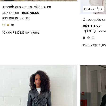
Trench em Couro Pelica Aura
FRETE GRÁTIS
R$7.463,00
R$3.731,50
R$3.358,35
com
Pix
Casaqueto em
R$4.818,00
R$4.336,20
com
10
x de
R$373,15
sem juros
10
x de
R$481,80