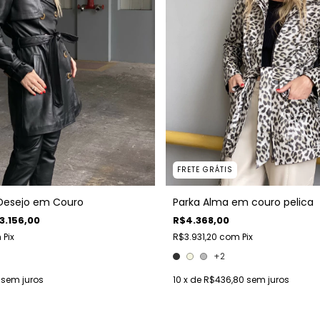
FRETE GRÁTIS
Desejo em Couro
Parka Alma em couro pelica
3.156,00
R$4.368,00
m
Pix
R$3.931,20
com
Pix
+2
sem juros
10
x de
R$436,80
sem juros