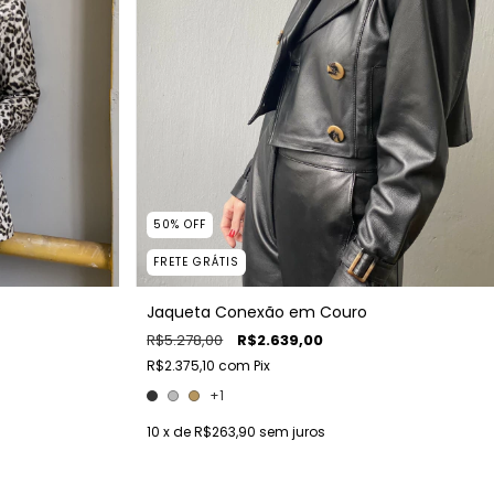
50
%
OFF
FRETE GRÁTIS
Jaqueta Conexão em Couro
R$5.278,00
R$2.639,00
R$2.375,10
com
Pix
+1
10
x de
R$263,90
sem juros