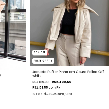
50
%
OFF
FRETE GRÁTIS
Jaqueta Puffer Pinha em Couro Pelica Off
i
white
R$4.819,00
R$2.409,50
R$2.168,55
com
Pix
10
x de
R$240,95
sem juros