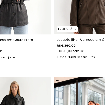
FRETE GRÁTIS
Jaqueta Biker Alameda em C
urso em Couro Preto
R$4.390,00
R$3.951,00
com
Pix
Pix
10
x de
R$439,00
sem juros
0
sem juros