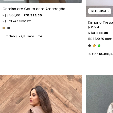
Camisa em Couro com Amarração
FRETE GRÁTIS
R$3.506,00
R$1.928,30
R$1.735,47
com
Pix
Kimono Tressè
pelica
R$4.588,00
10
x de
R$192,83
sem juros
R$4.129,20
com
10
x de
R$458,8