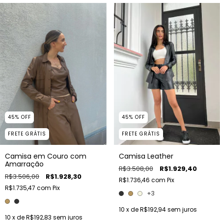
45
%
OFF
45
%
OFF
FRETE GRÁTIS
FRETE GRÁTIS
Camisa em Couro com
Camisa Leather
Amarração
R$3.508,00
R$1.929,40
R$3.506,00
R$1.928,30
R$1.736,46
com
Pix
R$1.735,47
com
Pix
+3
10
x de
R$192,94
sem juros
10
x de
R$192,83
sem juros